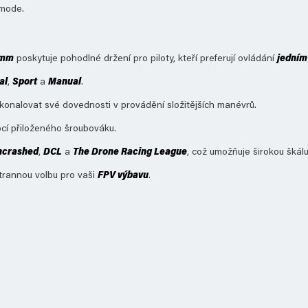
 mode.
 mm
poskytuje pohodlné držení pro piloty, kteří preferují ovládání
jedním
al
,
Sport
a
Manual
.
dokonalovat své dovednosti v provádění složitějších manévrů.
í přiloženého šroubováku.
ncrashed
,
DCL
a
The Drone Racing League
, což umožňuje širokou škál
estrannou volbu pro vaši
FPV výbavu
.