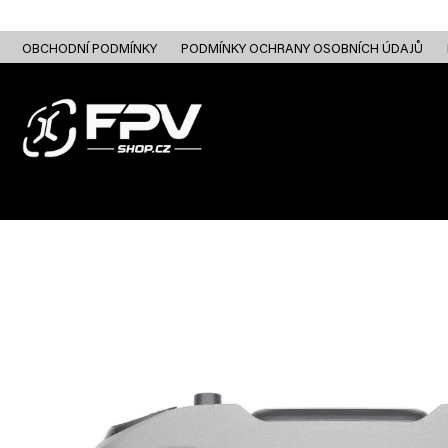
Přejít
na
obsah
OBCHODNÍ PODMÍNKY
PODMÍNKY OCHRANY OSOBNÍCH ÚDAJŮ
FPV DRONY
RC
FPV ANALOG
FPV HD DIGITAL