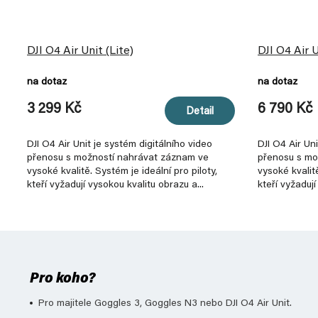
DJI O4 Air Unit (Lite)
DJI O4 Air 
na dotaz
na dotaz
3 299 Kč
6 790 Kč
Detail
DJI O4 Air Unit je systém digitálního video
DJI O4 Air Un
přenosu s možností nahrávat záznam ve
přenosu s mo
vysoké kvalitě. Systém je ideální pro piloty,
vysoké kvalitě
kteří vyžadují vysokou kvalitu obrazu a...
kteří vyžadují 
Pro koho?
Pro majitele Goggles 3, Goggles N3 nebo DJI O4 Air Unit.