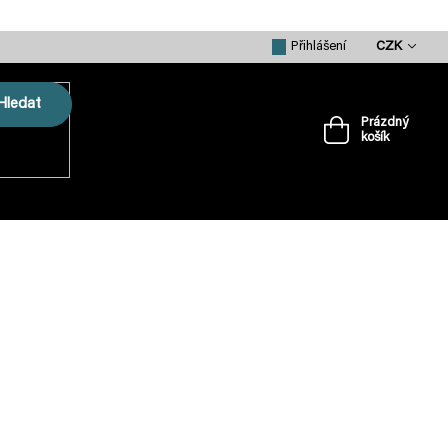
CZK
Přihlášení
Hledat
Prázdný
košík
Nákupní
košík
VRTULE
PŘÍSLUŠENSTVÍ
MERCH