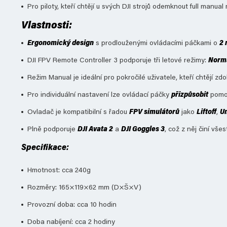
Pro piloty, kteří chtějí u svých DJI strojů odemknout full manual
Vlastnosti:
Ergonomický design
s prodlouženými ovládacími páčkami o
2
DJI FPV Remote Controller 3 podporuje tři letové režimy:
Norm
Režim Manual je ideální pro pokročilé uživatele, kteří chtějí z
Pro individuální nastavení lze ovládací páčky
přizpůsobit
pomoc
Ovladač je kompatibilní s řadou
FPV simulátorů
jako
Liftoff
,
U
Plně podporuje
DJI Avata 2
a
DJI Goggles 3
, což z něj činí vš
Specifikace:
Hmotnost: cca 240g
Rozměry: 165×119×62 mm (D×Š×V)
Provozní doba: cca 10 hodin
Doba nabíjení: cca 2 hodiny