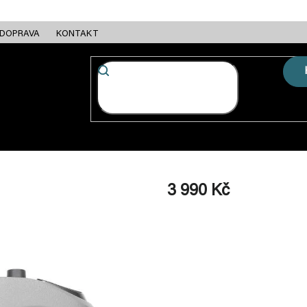
DOPRAVA
KONTAKT
FC + ESC
RÁMY
MOTORY
BATERIE
NABÍJEČKY
3 990 Kč
Měrná
cena: