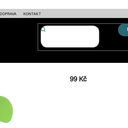
DOPRAVA
KONTAKT
FC + ESC
RÁMY
MOTORY
BATERIE
NABÍJEČKY
99 Kč
Měrná
cena: