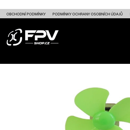
Přejít
na
obsah
OBCHODNÍ PODMÍNKY
PODMÍNKY OCHRANY OSOBNÍCH ÚDAJŮ
FPV DRONY
RC
FPV ANALOG
FPV HD DIGITAL