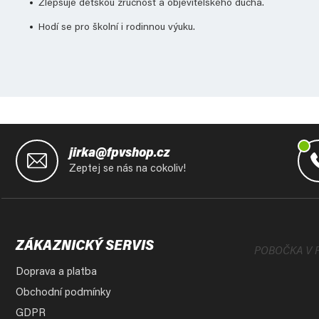
Zlepšuje dětskou zručnost a objevitelského ducha.
Hodí se pro školní i rodinnou výuku.
Z
á
jirka@fpvshop.cz
p
Zeptej se nás na cokoliv!
a
t
í
ZÁKAZNICKÝ SERVIS
POBOČKA V 
Doprava a platba
Obchodní podmínky
GDPR