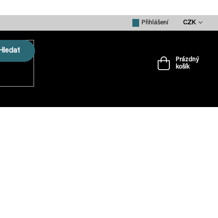
CZK
Přihlášení
Hledat
Prázdný
košík
Nákupní
košík
VRTULE
PŘÍSLUŠENSTVÍ
MERCH