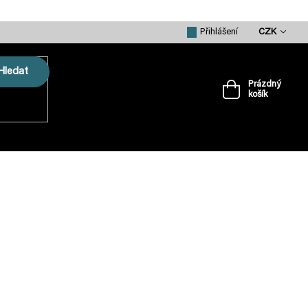
CZK
Přihlášení
Hledat
Prázdný
košík
Nákupní
košík
VRTULE
PŘÍSLUŠENSTVÍ
MERCH