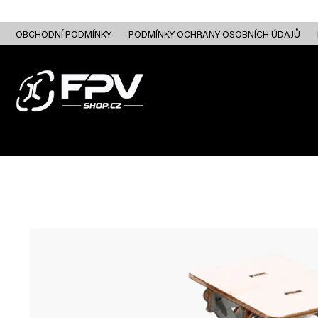
Přejít
na
obsah
OBCHODNÍ PODMÍNKY
PODMÍNKY OCHRANY OSOBNÍCH ÚDAJŮ
FPV DRONY
RC
FPV ANALOG
FPV HD DIGITAL