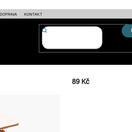
DOPRAVA
KONTAKT
FC + ESC
RÁMY
MOTORY
BATERIE
NABÍJEČKY
89 Kč
Měrná
cena: