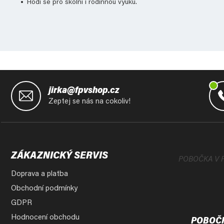
Hodí se pro školní i rodinnou výuku.
Z
á
jirka@fpvshop.cz
p
Zeptej se nás na cokoliv!
a
t
í
ZÁKAZNICKÝ SERVIS
POBOČKA V 
Doprava a platba
Obchodní podmínky
GDPR
Hodnocení obchodu
POBOČ