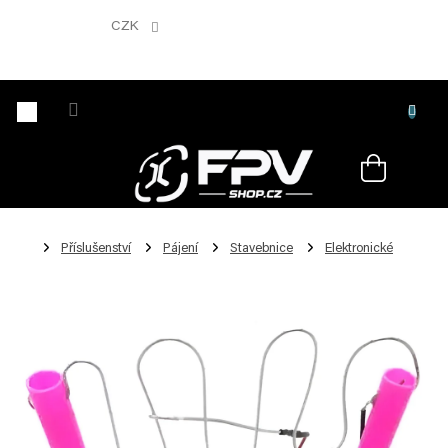
Přejít
na
CZK
obsah
Nákupní
košík
Příslušenství
Pájení
Stavebnice
Elektronické