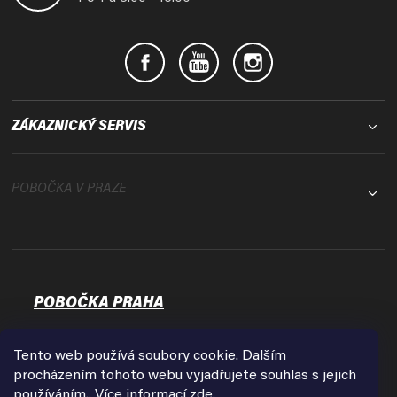
ZÁKAZNICKÝ SERVIS
POBOČKA V PRAZE
POBOČKA PRAHA
Osadní 35
17000 Praha - Holešovice
Tento web používá soubory cookie. Dalším
Zobrazit na mapě
procházením tohoto webu vyjadřujete souhlas s jejich
používáním.. Více informací
zde
.