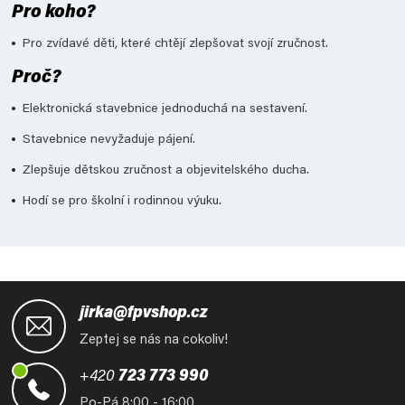
Pro koho?
Pro zvídavé děti, které chtějí zlepšovat svojí zručnost.
Proč?
Elektronická stavebnice jednoduchá na sestavení.
Stavebnice nevyžaduje pájení.
Zlepšuje dětskou zručnost a objevitelského ducha.
Hodí se pro školní i rodinnou výuku.
Z
á
jirka@fpvshop.cz
p
Zeptej se nás na cokoliv!
a
t
+420
723 773 990
í
Po-Pá 8:00 - 16:00