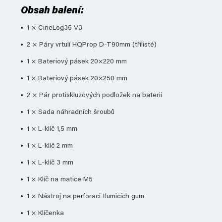
Obsah balení:
1 × CineLog35 V3
2 × Páry vrtulí HQProp D-T90mm (třílisté)
1 × Bateriový pásek 20×220 mm
1 × Bateriový pásek 20×250 mm
2 × Pár protiskluzových podložek na baterii
1 × Sada náhradních šroubů
1 × L-klíč 1,5 mm
1 × L-klíč 2 mm
1 × L-klíč 3 mm
1 × Klíč na matice M5
1 × Nástroj na perforaci tlumicích gum
1 × Klíčenka