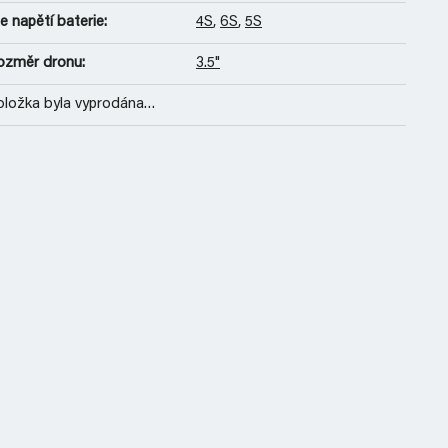
e napětí baterie
:
4S
,
6S
,
5S
ozměr dronu
:
3.5"
oložka byla vyprodána…