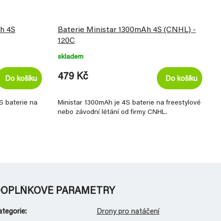
Ah 4S
Baterie Ministar 1300mAh 4S (CNHL) -
120C
skladem
479 Kč
Do košíku
Do košíku
S baterie na
Ministar 1300mAh je 4S baterie na freestylové
nebo závodní létání od firmy CNHL.
OPLŇKOVÉ PARAMETRY
ategorie
:
Drony pro natáčení