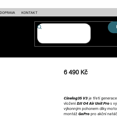
DOPRAVA
KONTAKT
FC + ESC
RÁMY
MOTORY
BATERIE
NABÍJEČKY
6 490 Kč
Měrná
cena:
Cinelog35 V3
je třetí generace
vložení
DJI O4 Air Unit Pro
s v
výkonným pohonem díky mot
montáž
GoPro
pro akční natáče