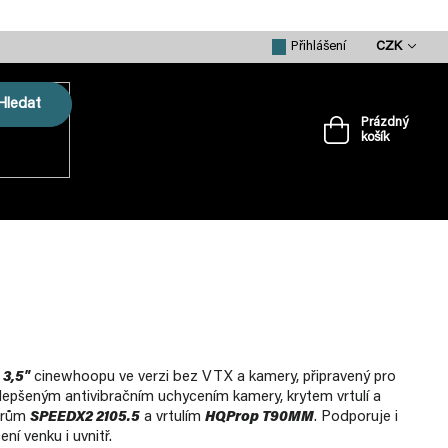
CZK
Přihlášení
Hledat
Prázdný
košík
Nákupní
košík
VRTULE
PŘÍSLUŠENSTVÍ
MERCH
3,5"
cinewhoopu ve verzi bez VTX a kamery, připravený pro
ylepšeným antivibračním uchycením kamery, krytem vrtulí a
orům
SPEEDX2 2105.5
a vrtulím
HQProp T90MM
. Podporuje i
ní venku i uvnitř.