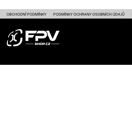
Přejít
na
obsah
OBCHODNÍ PODMÍNKY
PODMÍNKY OCHRANY OSOBNÍCH ÚDAJŮ
FPV DRONY
RC
FPV ANALOG
FPV HD DIGITAL