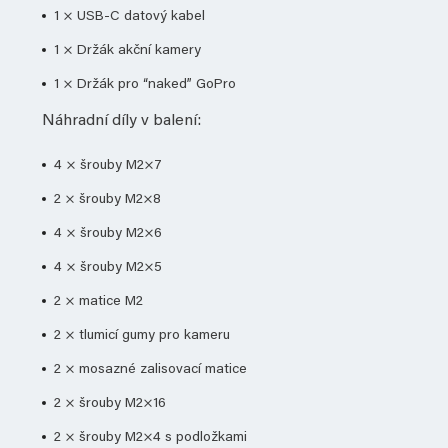
1 × USB-C datový kabel
1 × Držák akční kamery
1 × Držák pro “naked” GoPro
Náhradní díly v balení:
4 × šrouby M2×7
2 × šrouby M2×8
4 × šrouby M2×6
4 × šrouby M2×5
2 × matice M2
2 × tlumicí gumy pro kameru
2 × mosazné zalisovací matice
2 × šrouby M2×16
2 × šrouby M2×4 s podložkami