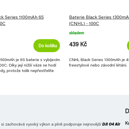
ck Series 1100mAh 6S
Baterie Black Series 1300m
00C
(CNHL) - 100C
skladem
439 Kč
Do košíku
1100mAh je 6S baterie s vybíjecím
CNHL Black Series 1300mAh je 4
0C. Díky její nižší váze se hodí
freestylové nebo závodní létání.
dy, protože tolik nepřestřelíte
D
K
si zachovává vysoký výkon a plně podporuje nejnovější
DJI
O4 Air