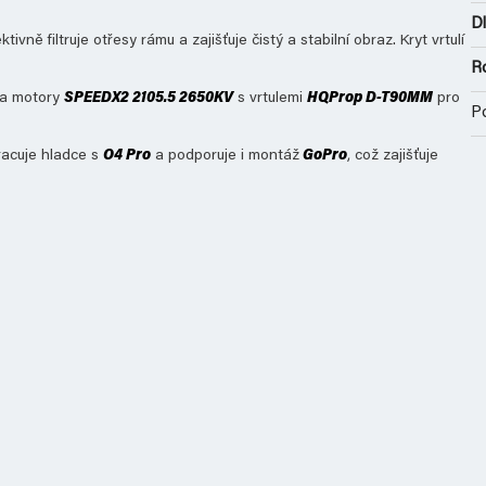
Dl
vně filtruje otřesy rámu a zajišťuje čistý a stabilní obraz. Kryt vrtulí
R
a motory
SPEEDX2 2105.5 2650KV
s vrtulemi
HQProp D-T90MM
pro
P
racuje hladce s
O4 Pro
a podporuje i montáž
GoPro
, což zajišťuje