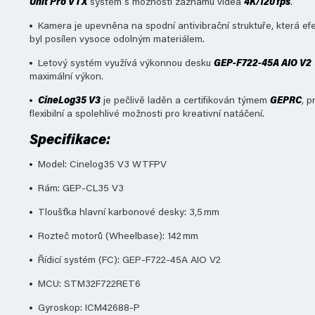
Unit Pro VTX
systém s možností záznamu videa
4K/120 fps
.
Kamera je upevněna na spodní antivibrační struktuře, která efekti
byl posílen vysoce odolným materiálem.
Letový systém využívá výkonnou desku
GEP-F722-45A AIO V2
maximální výkon.
CineLog35 V3
je pečlivě laděn a certifikován týmem
GEPRC
, p
flexibilní a spolehlivé možnosti pro kreativní natáčení.
Specifikace:
Model: Cinelog35 V3 WTFPV
Rám: GEP-CL35 V3
Tloušťka hlavní karbonové desky: 3,5 mm
Rozteč motorů (Wheelbase): 142 mm
Řídicí systém (FC): GEP-F722-45A AIO V2
MCU: STM32F722RET6
Gyroskop: ICM42688-P