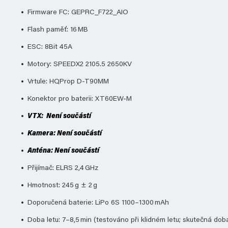
Firmware FC: GEPRC_F722_AIO
Flash paměť: 16 MB
ESC: 8Bit 45A
Motory: SPEEDX2 2105.5 2650KV
Vrtule: HQProp D-T90MM
Konektor pro baterii: XT60EW-M
VTX: Není součástí
Kamera: Není součástí
Anténa: Není součástí
Přijímač: ELRS 2,4 GHz
Hmotnost: 245 g ± 2 g
Doporučená baterie: LiPo 6S 1100–1300 mAh
Doba letu: 7–8,5 min (testováno při klidném letu; skutečná doba 