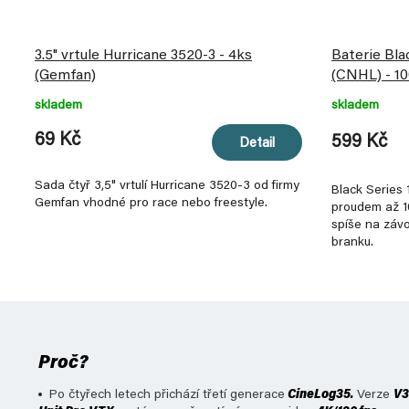
3.5" vrtule Hurricane 3520-3 - 4ks
Baterie Bla
(Gemfan)
(CNHL) - 1
skladem
skladem
69 Kč
599 Kč
Detail
Sada čtyř 3,5" vrtulí Hurricane 3520-3 od firmy
Black Series 
Gemfan vhodné pro race nebo freestyle.
proudem až 10
spíše na závo
branku.
Proč?
Po čtyřech letech přichází třetí generace
CineLog35.
Verze
V3