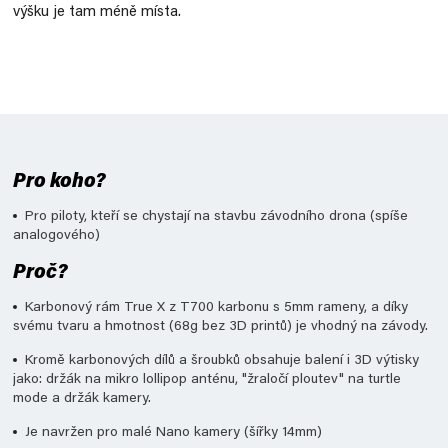
výšku je tam méně místa.
Pro koho?
Pro piloty, kteří se chystají na stavbu závodního drona (spíše
analogového)
Proč?
Karbonový rám True X z T700 karbonu s 5mm rameny, a díky
svému tvaru a hmotnost (68g bez 3D printů) je vhodný na závody.
Kromě karbonových dílů a šroubků obsahuje balení i 3D výtisky
jako: držák na mikro lollipop anténu, "žraločí ploutev" na turtle
mode a držák kamery.
Je navržen pro malé Nano kamery (šířky 14mm)