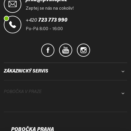
jirka@fpvshop.cz
p
Zeptej se nás na cokoliv!
a
t
+420
723 773 990
í
Po-Pá 8:00 - 16:00
ZÁKAZNICKÝ SERVIS
POBOČKA V PRAZE
POBOČKA PRAHA