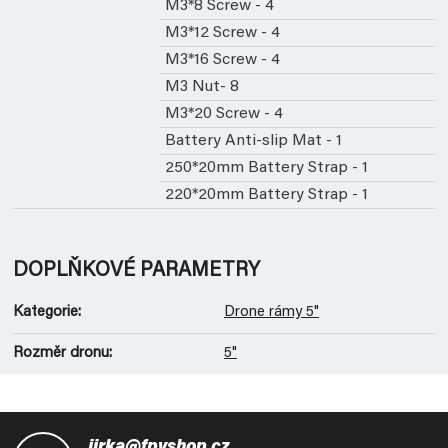
M3*8 Screw - 4
M3*12 Screw - 4
M3*16 Screw - 4
M3 Nut- 8
M3*20 Screw - 4
Battery Anti-slip Mat - 1
250*20mm Battery Strap - 1
220*20mm Battery Strap - 1
DOPLŇKOVÉ PARAMETRY
Kategorie
:
Drone rámy 5"
Rozměr dronu
:
5"
Z
á