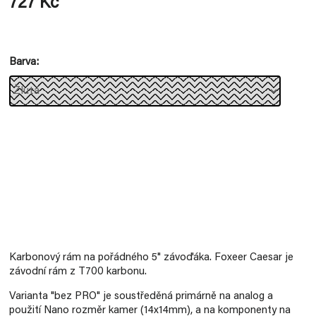
727 Kč
Měrná
cena:
Barva
Karbonový rám na pořádného 5" závoďáka. Foxeer Caesar je
závodní rám z T700 karbonu.
Varianta "bez PRO" je soustředěná primárně na analog a
použití Nano rozměr kamer (14x14mm), a na komponenty na