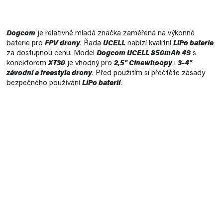
Měrná
cena:
Dogcom
je relativně mladá značka zaměřená na výkonné
baterie pro
FPV drony
. Řada
UCELL
nabízí kvalitní
LiPo baterie
za dostupnou cenu. Model
Dogcom UCELL 850mAh 4S
s
konektorem
XT30
je vhodný pro
2,5" Cinewhoopy
i
3–4"
závodní a freestyle drony
. Před použitím si přečtěte zásady
bezpečného používání
LiPo baterií
.