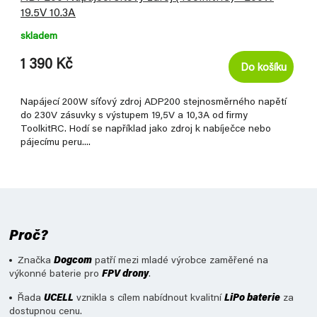
19.5V 10.3A
skladem
1 390 Kč
Do košíku
Napájecí 200W síťový zdroj ADP200 stejnosměrného napětí
do 230V zásuvky s výstupem 19,5V a 10,3A od firmy
ToolkitRC. Hodí se například jako zdroj k nabíječce nebo
pájecímu peru....
Proč?
Značka
Dogcom
patří mezi mladé výrobce zaměřené na
výkonné baterie pro
FPV drony
.
Řada
UCELL
vznikla s cílem nabídnout kvalitní
LiPo baterie
za
dostupnou cenu.