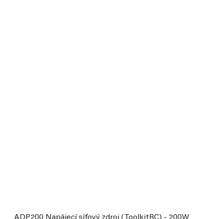
ADP200 Napájecí síťový zdroj (ToolkitRC) - 200W