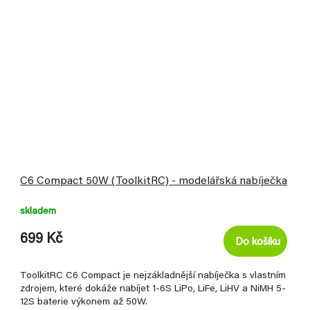
C6 Compact 50W (ToolkitRC) - modelářská nabíječka
skladem
699 Kč
Do košíku
ToolkitRC C6 Compact je nejzákladnější nabíječka s vlastním
zdrojem, které dokáže nabíjet 1-6S LiPo, LiFe, LiHV a NiMH 5-
12S baterie výkonem až 50W.