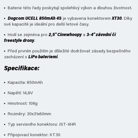
Baterie této řady poskytují spolehlivý výkon a dlouhou životnost.
Dogcom UCELL 850mAh 4S
je vybavena konektorem
XT30
. Díky
své kapacitě je ideální pro delší letové časy.
Hodí se zejména pro
2,5" Cinewhoopy
a
3–4" závodní či
freestyle drony
.
Před prvním použitím je důležité dodržovat zásady bezpečného
zacházení s
LiPo bateriemi
.
Specifikace:
Kapacita: 850mAh
Napětí: 14,8V
Hmotnost: 108g
Rozměry: 30x31x60mm
Typ servisního konektoru: JST-XHR
Připojovací konektor: XT30