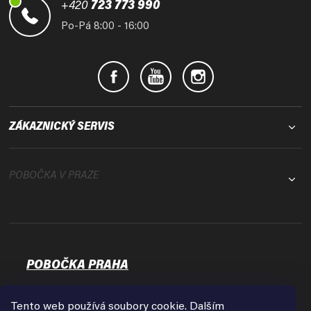
t
+420
723 773 990
í
Po-Pá 8:00 - 16:00
ZÁKAZNICKÝ SERVIS
POBOČKA V PRAZE
POBOČKA PRAHA
Osadní 35
17000 Praha - Holešovice
Tento web používá soubory cookie. Dalším