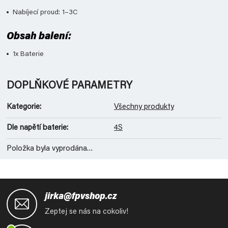
Nabíjecí proud: 1–3C
Obsah balení:
1x Baterie
DOPLŇKOVÉ PARAMETRY
Kategorie
:
Všechny produkty
Dle napětí baterie
:
4S
Položka byla vyprodána…
Z
á
jirka@fpvshop.cz
p
Zeptej se nás na cokoliv!
a