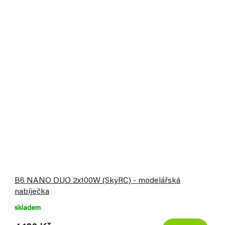
B6 NANO DUO 2x100W (SkyRC) - modelářská
nabíječka
skladem