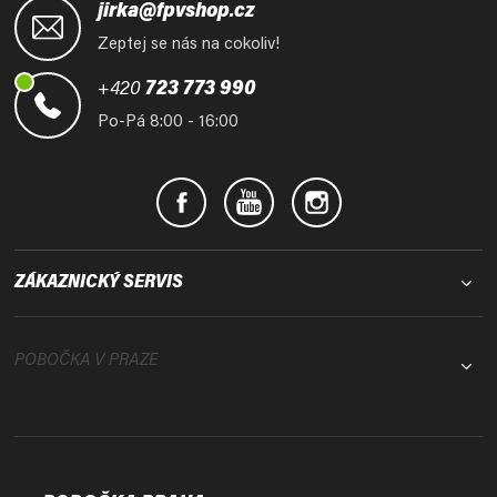
á
jirka@fpvshop.cz
p
Zeptej se nás na cokoliv!
a
t
+420
723 773 990
í
Po-Pá 8:00 - 16:00
ZÁKAZNICKÝ SERVIS
POBOČKA V PRAZE