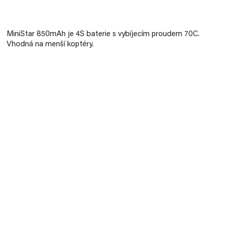
Měrná
cena:
MiniStar 850mAh je 4S baterie s vybíjecím proudem 70C.
Vhodná na menší koptéry.