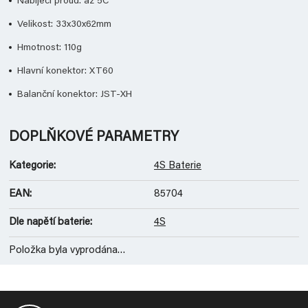
Nabíjecí proud: až 5C
Velikost: 33x30x62mm
Hmotnost: 110g
Hlavní konektor: XT60
Balanční konektor: JST-XH
DOPLŇKOVÉ PARAMETRY
Kategorie
:
4S Baterie
EAN
:
85704
Dle napětí baterie
:
4S
Položka byla vyprodána…
Z