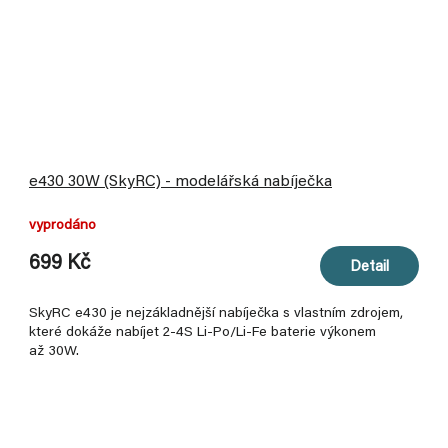
e430 30W (SkyRC) - modelářská nabíječka
vyprodáno
699 Kč
Detail
SkyRC e430 je nejzákladnější nabíječka s vlastním zdrojem,
které dokáže nabíjet 2-4S Li-Po/Li-Fe baterie výkonem
až 30W.