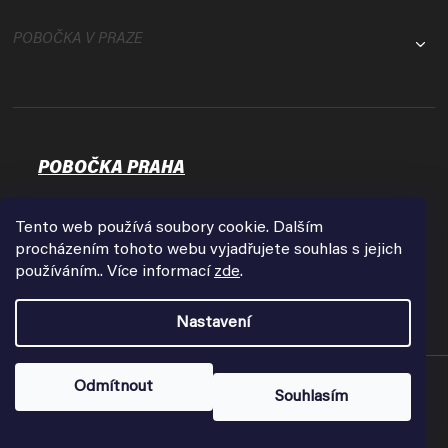
POBOČKA V PRAZE
POBOČKA PRAHA
Osadní 35
17000 Praha - Holešovice
Tento web používá soubory cookie. Dalším
Zobrazit na mapě
procházením tohoto webu vyjadřujete souhlas s jejich
používáním.. Více informací
zde
.
Otevírací doba:
Pondělí - Pátek
Nastavení
9:00 - 18:00
Copyright 2026
FPVshop.cz
. Všechna práva vyhrazena.
Odmítnout
Souhlasím
Vytvořil Shoptet