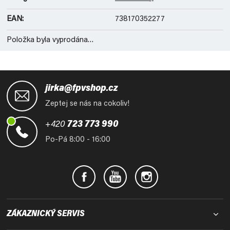
EAN
:
738170352277
Položka byla vyprodána…
Z
á
jirka@fpvshop.cz
p
Zeptej se nás na cokoliv!
a
t
+420
723 773 990
í
Po-Pá 8:00 - 16:00
ZÁKAZNICKÝ SERVIS