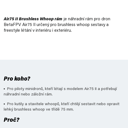
Měrná
cena:
Air75 II Brushless Whoop rám
je náhradní rám pro dron
BetaFPV Air75 II určený pro brushless whoop sestavy a
freestyle létání v interiéru i exteriéru.
Pro koho?
Pro piloty minidronů, kteří létají s modelem Air75 II a potřebují
náhradní nebo záložní rám.
Pro kutily a stavitele whoopů, kteří chtějí sestavit nebo opravit
lehký brushless whoop ve třídě 75 mm.
Proč?