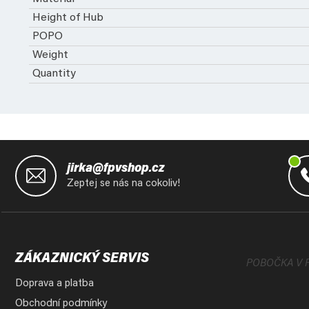
Height of Hub
POPO
Weight
Quantity
Z
á
jirka@fpvshop.cz
p
Zeptej se nás na cokoliv!
a
t
í
ZÁKAZNICKÝ SERVIS
POBOČKA V 
Doprava a platba
Obchodní podmínky