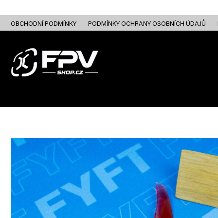
Přejít
na
obsah
OBCHODNÍ PODMÍNKY
PODMÍNKY OCHRANY OSOBNÍCH ÚDAJŮ
FPV DRONY
RC
FPV ANALOG
FPV HD DIGITAL