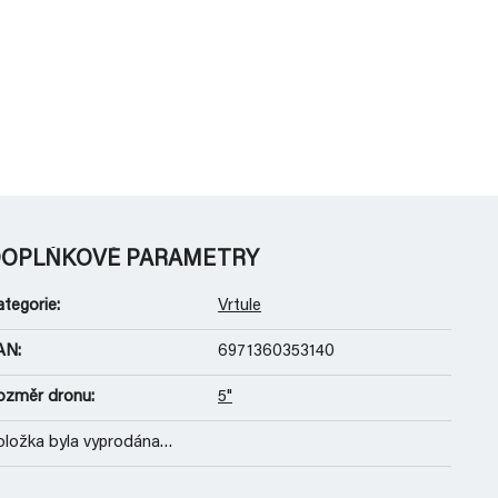
OPLŇKOVÉ PARAMETRY
ategorie
:
Vrtule
AN
:
6971360353140
ozměr dronu
:
5"
oložka byla vyprodána…