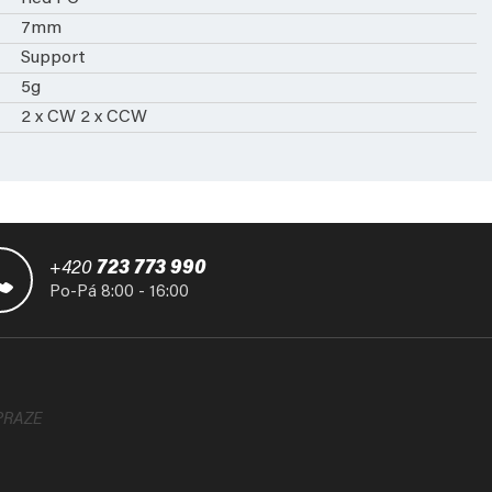
7mm
Support
5g
2 x CW 2 x CCW
+420
723 773 990
Po-Pá 8:00 - 16:00
PRAZE