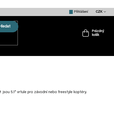
CZK
Přihlášení
Hledat
Prázdný
košík
Nákupní
košík
VRTULE
PŘÍSLUŠENSTVÍ
MERCH
R
jsou 5.1" vrtule pro závodní nebo freestyle koptéry.