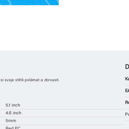
D
K
si svoje stihli polámat a zbrousit.
E
R
5.1 inch
4.6 inch
P
5mm
Red PC