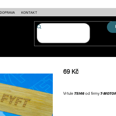
DOPRAVA
KONTAKT
FC + ESC
RÁMY
MOTORY
BATERIE
NABÍJEČKY
69 Kč
Měrná
cena:
Vrtule
T5146
od firmy
T-MOTO