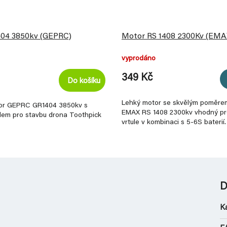
04 3850kv (GEPRC)
Motor RS 1408 2300Kv (EMA
vyprodáno
349 Kč
Do košíku
Lehký motor se skvělým poměre
or GEPRC GR1404 3850kv s
EMAX RS 1408 2300kv vhodný pro
em pro stavbu drona Toothpick
vrtule v kombinaci s 5-6S baterií.
D
K