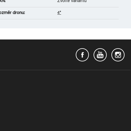
AN
:
Zvolte variantu
ozměr dronu
:
4"