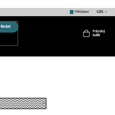
CZK
Přihlášení
Hledat
Prázdný
košík
Nákupní
košík
VRTULE
PŘÍSLUŠENSTVÍ
MERCH