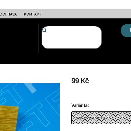
DOPRAVA
KONTAKT
FC + ESC
RÁMY
MOTORY
BATERIE
NABÍJEČKY
99 Kč
Měrná
cena:
Varianta