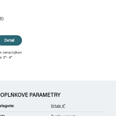
X)
Detail
m cena/výkon
 3"- 4"
OPLŇKOVÉ PARAMETRY
ategorie
:
Vrtule 4"