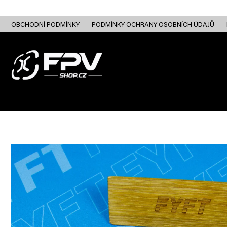
Přejít
na
obsah
OBCHODNÍ PODMÍNKY
PODMÍNKY OCHRANY OSOBNÍCH ÚDAJŮ
FPV DRONY
RC
FPV ANALOG
FPV HD DIGITAL