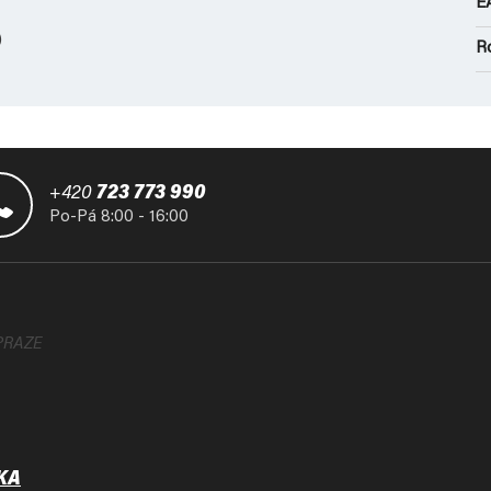
E
)
R
+420
723 773 990
Po-Pá 8:00 - 16:00
PRAZE
KA