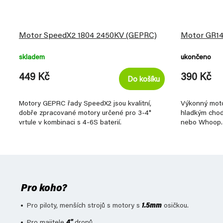
Motor SpeedX2 1804 2450KV (GEPRC)
Motor GR14
skladem
ukončeno
449 Kč
390 Kč
Do košíku
Motory GEPRC řady SpeedX2 jsou kvalitní,
Výkonný mot
dobře zpracované motory určené pro 3-4"
hladkým chod
vrtule v kombinaci s 4-6S baterií.
nebo Whoop.
Pro koho?
Pro piloty, menších strojů s motory s
1.5mm
osičkou.