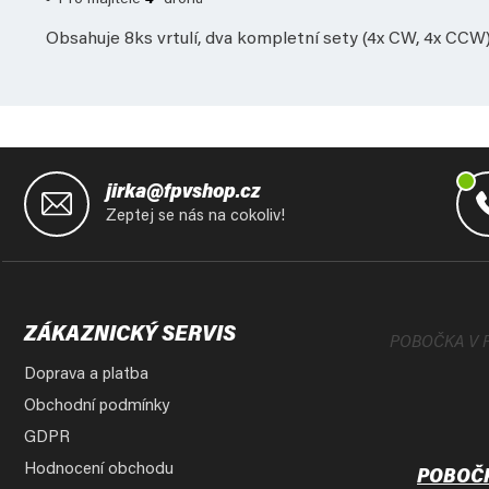
Pro majitele
4"
dronů
Obsahuje 8ks vrtulí, dva kompletní sety (4x CW, 4x CCW
Z
á
jirka@fpvshop.cz
p
Zeptej se nás na cokoliv!
a
t
í
ZÁKAZNICKÝ SERVIS
POBOČKA V 
Doprava a platba
Obchodní podmínky
GDPR
Hodnocení obchodu
POBOČ