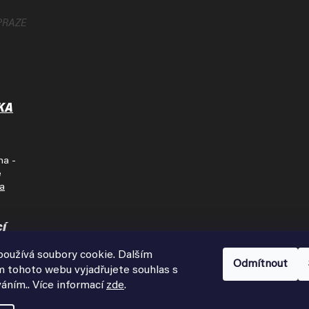
PRAZE
KA
ha -
e
na
cí
oužívá soubory cookie. Dalším
Pátek
Odmítnout
 tohoto webu vyjadřujete souhlas s
00
váním.. Více informací
zde
.