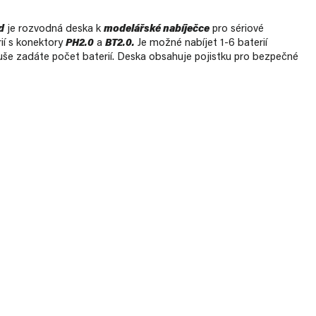
d
je rozvodná deska k
modelářské nabíječce
pro sériové
ií s konektory
PH2.0
a
BT2.0
.
Je možné nabíjet 1-6 baterií
še zadáte počet baterií. Deska obsahuje pojistku pro bezpečné