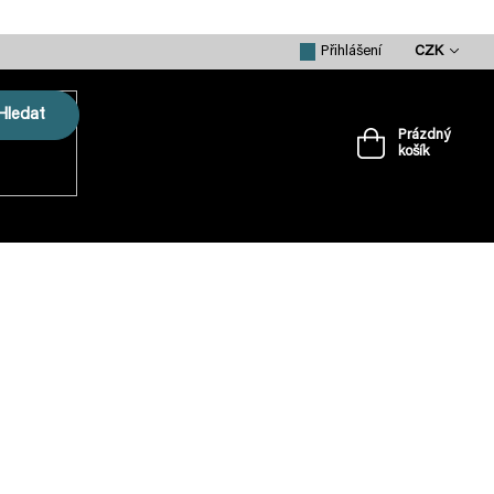
CZK
Přihlášení
Hledat
Prázdný
košík
Nákupní
košík
VRTULE
PŘÍSLUŠENSTVÍ
MERCH