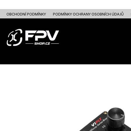
Přejít
na
obsah
OBCHODNÍ PODMÍNKY
PODMÍNKY OCHRANY OSOBNÍCH ÚDAJŮ
FPV DRONY
RC
FPV ANALOG
FPV HD DIGITAL