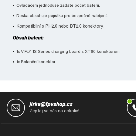
Ovladačem jednoduše zadáte počet baterií.
Deska obsahuje pojistku pro bezpečné nabíjení.
Kompatibilní s PH2.0 nebo BT2.0 konektory.
Obsah balení:
1x VIFLY 1S Series charging board s XT60 konektorem
1x Balanční konektor
Z
á
jirka@fpvshop.cz
p
Zeptej se nás na cokoliv!
a
t
í