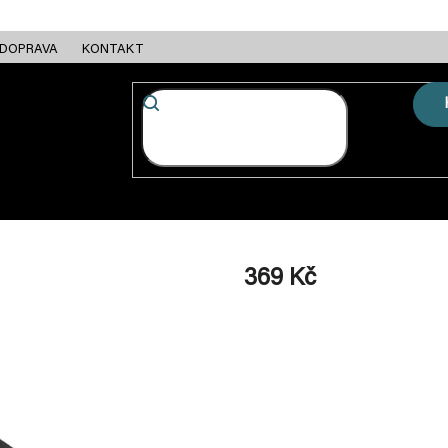
DOPRAVA
KONTAKT
FC + ESC
RÁMY
MOTORY
BATERIE
NABÍJEČKY
369 Kč
Měrná
cena: