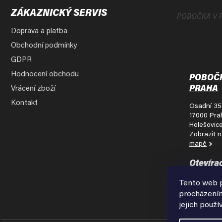
ZÁKAZNICKÝ SERVIS
POBOČKA V 
Doprava a platba
Obchodní podmínky
GDPR
Hodnocení obchodu
POBOČ
PRAHA
Vrácení zboží
Kontakt
Osadní 35
17000 Pra
Holešovic
Zobrazit 
mapě
Otevíra
doba:
Tento web p
Pondělí - 
procházením
9:00 - 18:
jejich použí